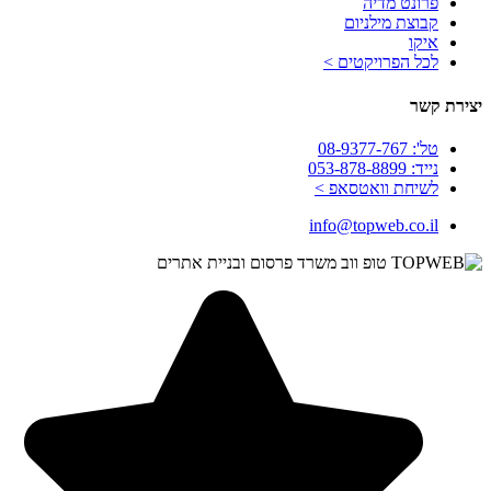
פרונט מדיה
קבוצת מילניום
איקו
לכל הפרויקטים >
יצירת קשר
טל': 08-9377-767
נייד: 053-878-8899
לשיחת וואטסאפ >
info@topweb.co.il