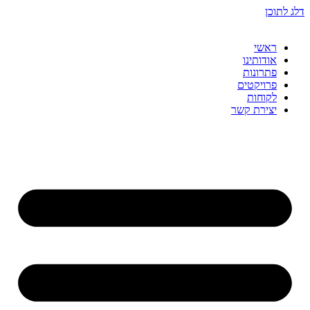
שִׂים
דלג לתוכן
לֵב:
בְּאֲתָר
זֶה
ראשי
מֻפְעֶלֶת
אודותינו
מַעֲרֶכֶת
פתרונות
נָגִישׁ
פרויקטים
בִּקְלִיק
לקוחות
הַמְּסַיַּעַת
יצירת קשר
לִנְגִישׁוּת
הָאֲתָר.