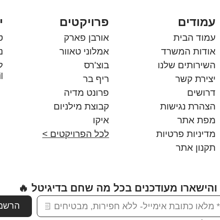
עמודים
פרויקטים
י
עמוד הבית
אורבן פארק
טל'
אודות המשרד
אמלוני טאוור
ניי
השירותים שלנו
בוצ'רס
ל
l
יצירת קשר
ריף בר
דרושים
פרונט מדיה
הצהרת נגישות
קבוצת מילניום
מפת אתר
איקו
מדיניות פרטיות
לכל הפרויקטים >
תקנון אתר
 והישארו מעודכנים בכל מה שחם בדיגיטל 🔥
הרשמ