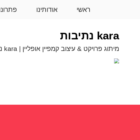
שִׂים
ראשי
אודותינו
פתרונו
לֵב:
בְּאֲתָר
זֶה
kara נתיבות
מֻפְעֶלֶת
מַעֲרֶכֶת
מיתוג פרויקט & עיצוב קמפיין אופליין | kara נתיבות.
נָגִישׁ
בִּקְלִיק
הַמְּסַיַּעַת
לִנְגִישׁוּת
הָאֲתָר.
לְחַץ
Control-
F11
לְהַתְאָמַת
הָאֲתָר
לְעִוְורִים
הַמִּשְׁתַּמְּשִׁים
בְּתוֹכְנַת